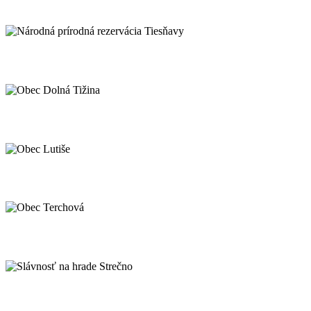
Hrad Strečno - národná kultúrna pamiatk
Národná prírodná rezervácia Tiesňavy
Obec Dolná Tižina
Obec Lutiše
Obec Terchová
Slávnosť na hrade Strečno