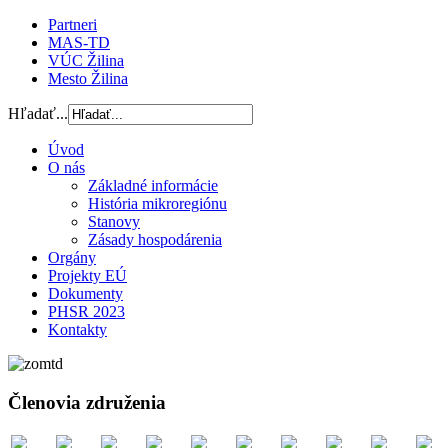
Partneri
MAS-TD
VÚC Žilina
Mesto Žilina
Hľadať...
Úvod
O nás
Základné informácie
História mikroregiónu
Stanovy
Zásady hospodárenia
Orgány
Projekty EÚ
Dokumenty
PHSR 2023
Kontakty
Členovia združenia