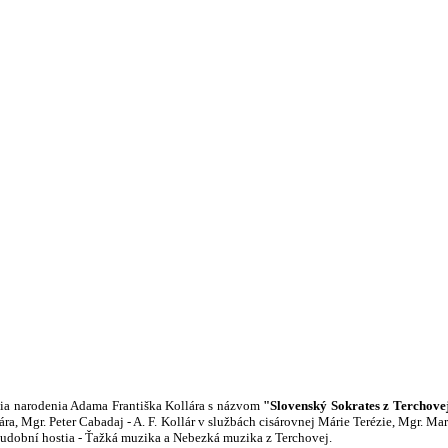
čia narodenia Adama Františka Kollára s názvom
"Slovenský Sokrates z Terchove
ára, Mgr. Peter Cabadaj - A. F. Kollár v službách cisárovnej Márie Terézie, Mgr. 
udobní hostia - Ťažká muzika a Nebezká muzika z Terchovej.