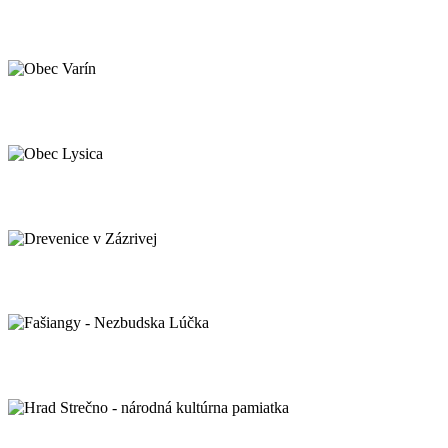
Pltníci zo Strečna
Obec Varín
Obec Lysica
Drevenice v Zázrivej
Fašiangy - Nezbudska Lúčka