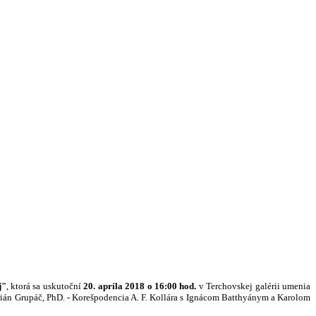
j"
, ktorá sa uskutoční
20. apríla 2018 o 16:00 hod.
v Terchovskej galérii umenia
Marián Grupáč, PhD. - Korešpodencia A. F. Kollára s Ignácom Batthyánym a Karolom