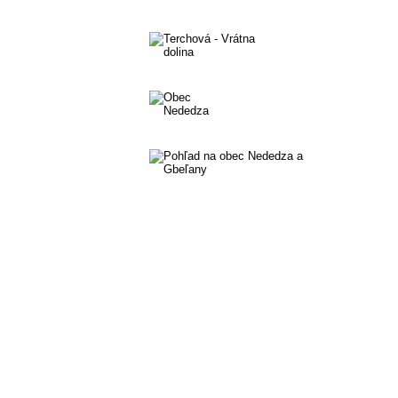
Camping v obci Belá
Terchová - Vrátna dolina
Obec Nededza
Pohľad na obec Nededza a Gbeľ