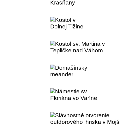
Kaštieľ v obci Krasňany
Kostol v Dolnej Tižine
Kostol sv. Martina v Tepličke n
Domašínsky meander
Námestie sv. Floriána vo Varíne
Slávnostné otvorenie outdorovéh