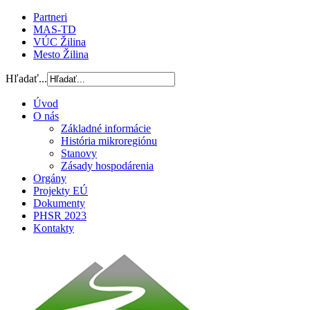
Partneri
MAS-TD
VÚC Žilina
Mesto Žilina
Hľadať...
Úvod
O nás
Základné informácie
História mikroregiónu
Stanovy
Zásady hospodárenia
Orgány
Projekty EÚ
Dokumenty
PHSR 2023
Kontakty